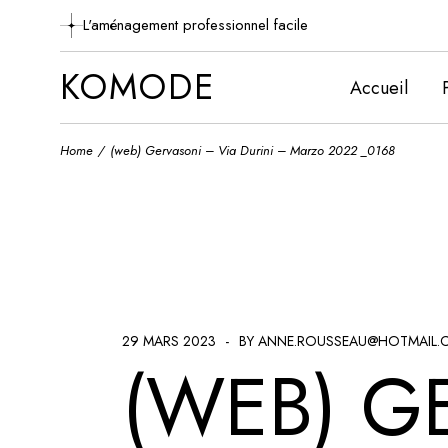
Skip
to
L'aménagement professionnel facile
the
content
KOMODE
Accueil
Home
(web) Gervasoni – Via Durini – Marzo 2022 _0168
29 MARS 2023
BY ANNE.ROUSSEAU@HOTMAIL.
(WEB) G