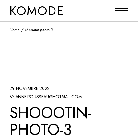
Skip
KOMODE
to
the
content
Home
shoootin-photo-3
29 NOVEMBRE 2022
BY ANNE.ROUSSEAU@HOTMAIL.COM
SHOOOTIN-
PHOTO-3