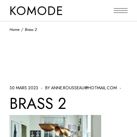
Skip
KOMODE
to
the
content
Home
Brass 2
30 MARS 2023
BY ANNE.ROUSSEAU@HOTMAIL.COM
BRASS 2