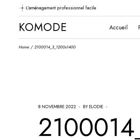
Skip
to
L'aménagement professionnel facile
the
content
KOMODE
Accueil
Home
2100014_3_1200x1400
8 NOVEMBRE 2022
BY ELODIE
2100014