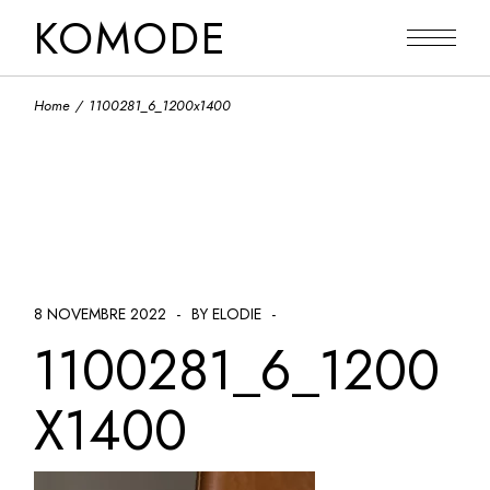
Skip
KOMODE
to
the
content
Home
1100281_6_1200x1400
8 NOVEMBRE 2022
BY ELODIE
1100281_6_1200
X1400