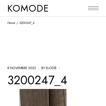
Skip
KOMODE
to
the
content
Home
3200247_4
8 NOVEMBRE 2022
BY ELODIE
3200247_4