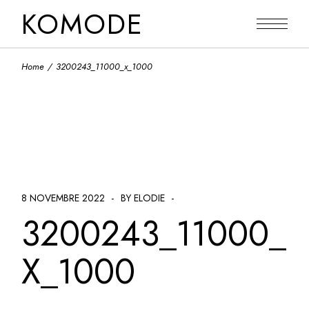
Skip
KOMODE
to
the
content
Home
3200243_11000_x_1000
8 NOVEMBRE 2022
BY ELODIE
3200243_11000_
X_1000