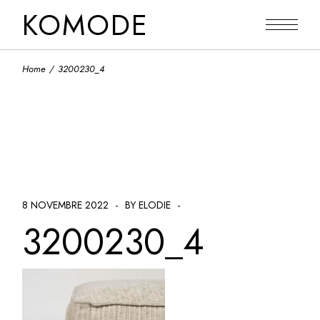
Skip
KOMODE
to
the
content
Home
3200230_4
8 NOVEMBRE 2022
BY ELODIE
3200230_4