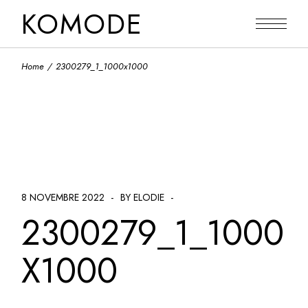
Skip
KOMODE
to
the
content
Home
2300279_1_1000x1000
8 NOVEMBRE 2022
BY ELODIE
2300279_1_1000
X1000