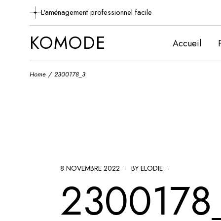
Skip
to
L'aménagement professionnel facile
the
content
KOMODE
Accueil
Home
2300178_3
8 NOVEMBRE 2022
BY ELODIE
2300178