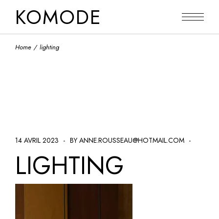
Skip
KOMODE
to
the
content
Home
lighting
14 AVRIL 2023
BY ANNE.ROUSSEAU@HOTMAIL.COM
LIGHTING