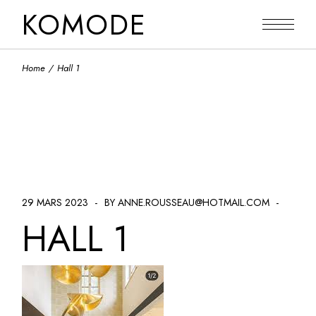
Skip
KOMODE
to
the
content
Home
Hall 1
29 MARS 2023
BY ANNE.ROUSSEAU@HOTMAIL.COM
HALL 1