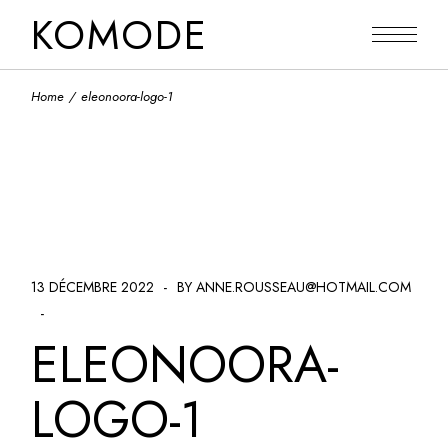
Skip
KOMODE
to
the
content
Home
eleonoora-logo-1
13 DÉCEMBRE 2022
BY ANNE.ROUSSEAU@HOTMAIL.COM
ELEONOORA-
LOGO-1