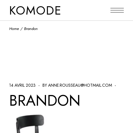
Skip
KOMODE
to
the
content
Home
Brandon
14 AVRIL 2023
BY ANNE.ROUSSEAU@HOTMAIL.COM
BRANDON