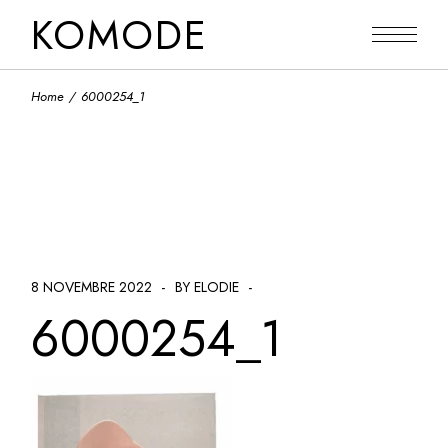
Skip
KOMODE
to
the
content
Home
6000254_1
8 NOVEMBRE 2022
BY ELODIE
6000254_1