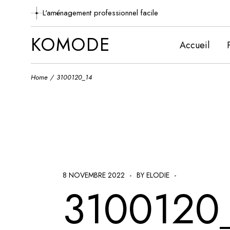
Skip
to
L'aménagement professionnel facile
the
content
KOMODE
Accueil
Home
3100120_14
8 NOVEMBRE 2022
BY ELODIE
3100120