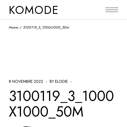
Skip
KOMODE
to
the
content
Home
3100119_3_1000x1000_50m
8 NOVEMBRE 2022
BY ELODIE
3100119_3_1000
X1000_50M