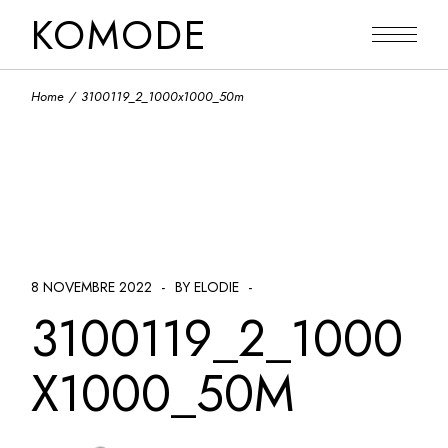
Skip
KOMODE
to
the
content
Home
3100119_2_1000x1000_50m
8 NOVEMBRE 2022
BY ELODIE
3100119_2_1000
X1000_50M