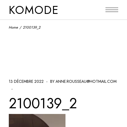
Skip
KOMODE
to
the
content
Home
2100139_2
13 DÉCEMBRE 2022
BY ANNE.ROUSSEAU@HOTMAIL.COM
2100139_2