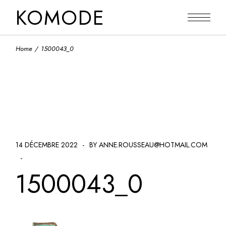
Skip
KOMODE
to
the
content
Home
1500043_0
14 DÉCEMBRE 2022
BY ANNE.ROUSSEAU@HOTMAIL.COM
1500043_0