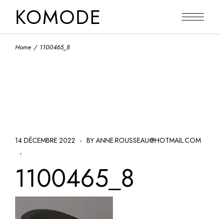
Skip
KOMODE
to
the
content
Home
1100465_8
14 DÉCEMBRE 2022
BY ANNE.ROUSSEAU@HOTMAIL.COM
1100465_8