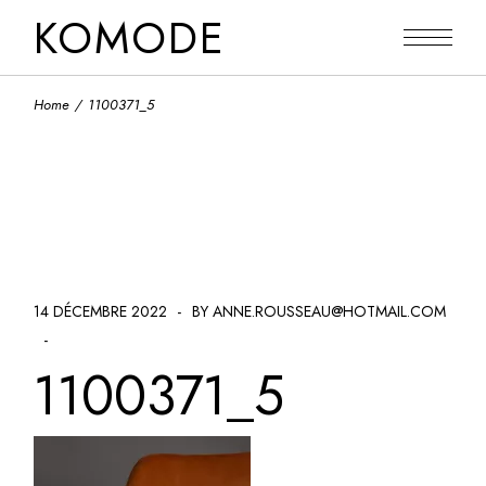
Skip
KOMODE
to
the
content
Home
1100371_5
14 DÉCEMBRE 2022
BY ANNE.ROUSSEAU@HOTMAIL.COM
1100371_5