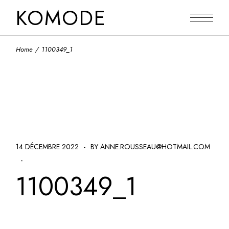
Skip
KOMODE
to
the
content
Home
1100349_1
14 DÉCEMBRE 2022
BY ANNE.ROUSSEAU@HOTMAIL.COM
1100349_1