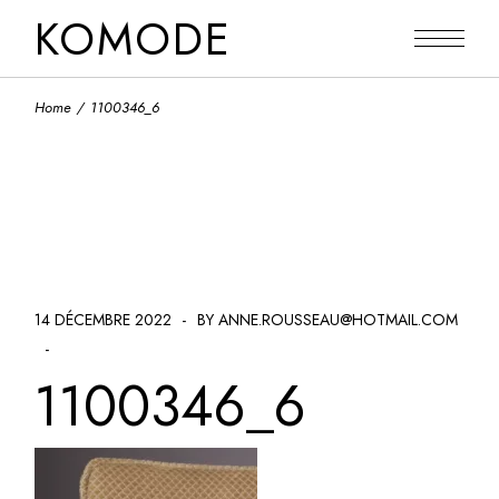
Skip
KOMODE
to
the
content
Home
1100346_6
14 DÉCEMBRE 2022
BY ANNE.ROUSSEAU@HOTMAIL.COM
1100346_6