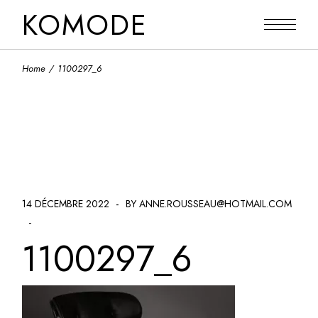
Skip
KOMODE
to
the
content
Home
1100297_6
14 DÉCEMBRE 2022
BY ANNE.ROUSSEAU@HOTMAIL.COM
1100297_6