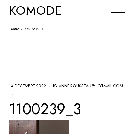
Skip
KOMODE
to
the
content
Home
1100239_3
14 DÉCEMBRE 2022
BY ANNE.ROUSSEAU@HOTMAIL.COM
1100239_3